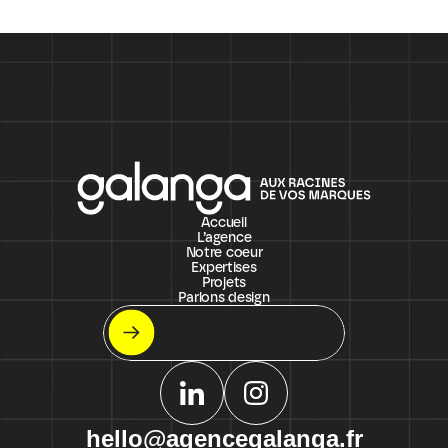
Accueil
L’agence
Notre coeur
Expertises
Projets
Parlons design
Let's meet !
On s'appelle ?
hello@agencegalanga.fr