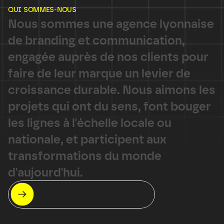
QUI SOMMES-NOUS
N
o
u
s
s
o
m
m
e
s
u
n
e
a
g
e
n
c
e
l
y
o
n
n
a
i
s
e
d
e
b
r
a
n
d
i
n
g
e
t
c
o
m
m
u
n
i
c
a
t
i
o
n
,
e
n
g
a
g
é
e
a
u
p
r
è
s
d
e
n
o
s
c
l
i
e
n
t
s
p
o
u
r
f
a
i
r
e
d
e
l
e
u
r
m
a
r
q
u
e
u
n
l
e
v
i
e
r
d
e
c
r
o
i
s
s
a
n
c
e
d
u
r
a
b
l
e
.
N
o
u
s
a
i
m
o
n
s
l
e
s
p
r
o
j
e
t
s
q
u
i
o
n
t
d
u
s
e
n
s
,
f
o
n
t
b
o
u
g
e
r
l
e
s
l
i
g
n
e
s
à
l
'
é
c
h
e
l
l
e
l
o
c
a
l
e
o
u
n
a
t
i
o
n
a
l
e
,
e
t
p
a
r
t
i
c
i
p
e
n
t
a
u
x
t
r
a
n
s
f
o
r
m
a
t
i
o
n
s
d
u
m
o
n
d
e
d
'
a
u
j
o
u
r
d
'
h
u
i
.
L'équipe Galanga
couvrir l’agence