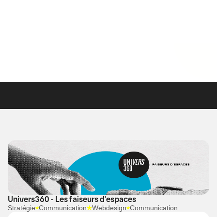
Stratégie de marque
Design de marque
Webd
Univers360 - Les faiseurs d'espaces
Stratégie
Communication
Webdesign
Communication