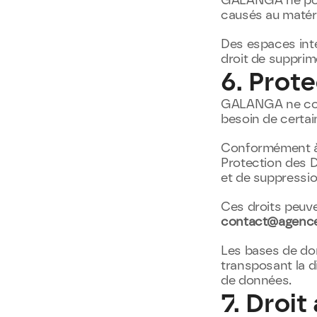
GALANGA ne pour
causés au matériel
Des espaces inte
droit de supprim
6. Prot
GALANGA ne colle
besoin de certai
Conformément à l
Protection des Do
et de suppressi
contact@agence
Les bases de donn
transposant la di
de données.
7. Droit