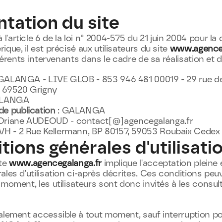
ntation du site
'article 6 de la loi n° 2004-575 du 21 juin 2004 pour la
que, il est précisé aux utilisateurs du site 
www.agenceg
fférents intervenants dans le cadre de sa réalisation et d
 GALANGA - LIVE GLOB - 853 946 481 00019 - 29 rue de 
 69520 Grigny
ALANGA
e publication
 : GALANGA
 Oriane AUDEOUD - contact[@]agencegalanga.fr
OVH - 2 Rue Kellermann, BP 80157, 59053 Roubaix Cedex 
tions générales d'utilisati
te 
www.agencegalanga.fr
 implique l'acceptation pleine 
les d'utilisation ci-après décrites. Ces conditions peuv
moment, les utilisateurs sont donc invités à les consult
alement accessible à tout moment, sauf interruption p