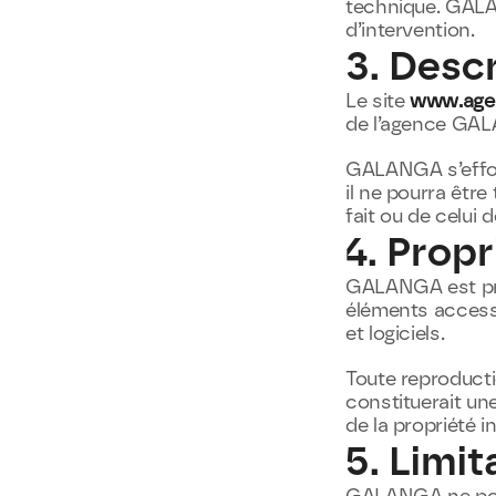
technique. GALA
d’intervention.
3. Descr
Le site 
www.agen
de l’agence GA
GALANGA s’efforc
il ne pourra être
fait ou de celui d
4. Propr
GALANGA est prop
éléments accessib
et logiciels.
Toute reproductio
constituerait un
de la propriété in
5. Limit