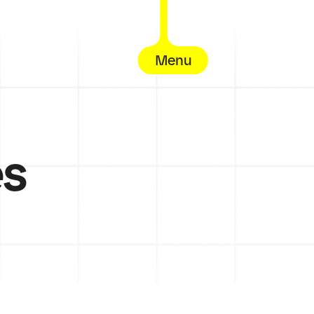
Menu
es