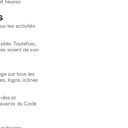
t heures 
s
ur les activités 
ble. Toutefois, 
es soient de son 
ge sur tous les 
s, logos, icônes 
ite et 
uivants du Code 