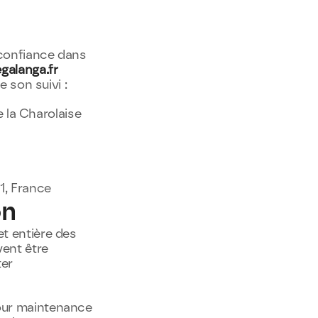
 confiance dans 
alanga.fr
e son suivi :
la Charolaise 
1, France
on
et entière des 
ent être 
er 
our maintenance 