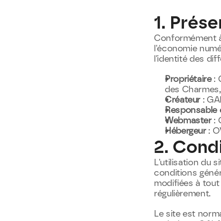
1. Prése
Conformément à l
l'économie numéri
l'identité des di
Propriétaire
 :
des Charmes,
Créateur
 : G
Responsable d
Webmaster
 :
Hébergeur
 : 
2. Condi
L'utilisation du si
conditions généra
modifiées à tout 
régulièrement.
Le site est norm