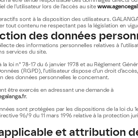
ra être tenue responsable des dommages directs ou i
 de l’utilisateur lors de l’accès au site 
www.agencegala
ractifs sont à la disposition des utilisateurs. GALANGA 
er tout contenu ne respectant pas la législation en vigu
ection des données person
cte des informations personnelles relatives à l’utilisat
ns services du site.
a loi n° 78-17 du 6 janvier 1978 et au Règlement Général
nnées (RGPD), l’utilisateur dispose d’un droit d’accès, 
on des données personnelles le concernant.
Ces droits peuvent être exercés en adressant une demande à 
galanga.fr
.
ées sont protégées par les dispositions de la loi du 1er 
rective 96/9 du 11 mars 1996 relative à la protection jur
 applicable et attribution de