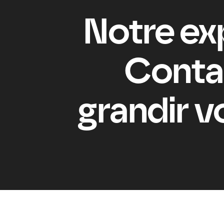
Notre exp
Contac
grandir v