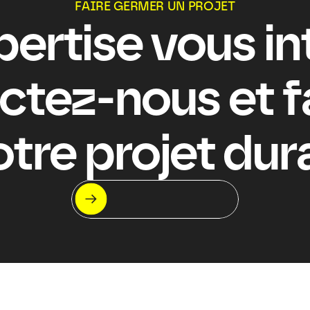
FAIRE GERMER UN PROJET
ertise vous int
tez-nous et fa
otre projet du
Let's meet !
On s'appelle ?