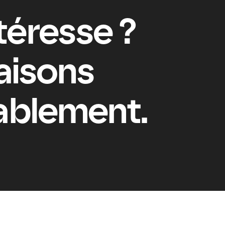
éresse ? 
isons 
rablement.