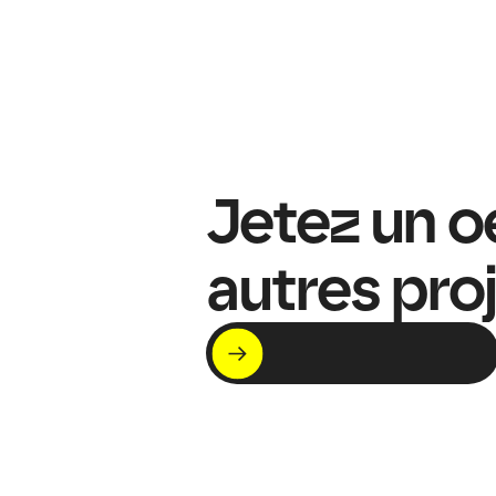
Jetez un oe
autres proj
C'est par ici !
Voir nos projets