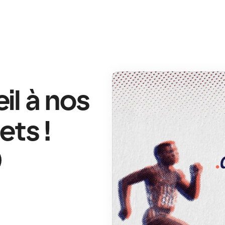
il à nos 
ets !